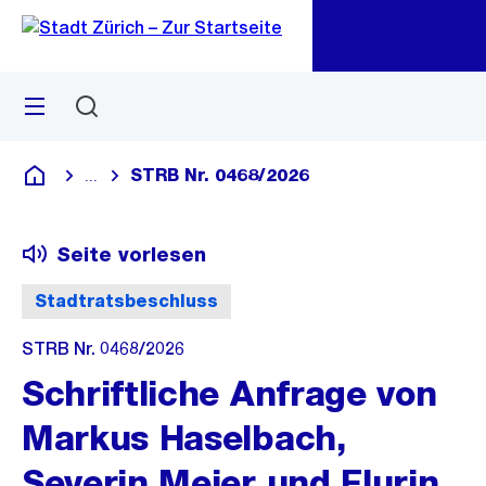
Zu
Zu
Sprunglink
Navigation
Menü
Suchen
M
öf
STRB Nr. 0468/2026
...
Blende alle Breadcrumbs ein
Deutsch
Seite vorlesen
Stadtratsbeschluss
STRB Nr. 0468/2026
Schriftliche Anfrage von
Markus Haselbach,
Severin Meier und Flurin