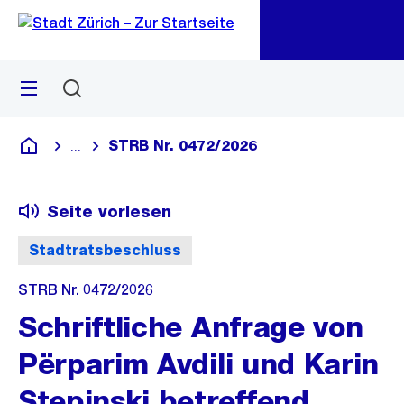
Zu
Zu
Sprunglink
Navigation
Menü
Suchen
M
öf
STRB Nr. 0472/2026
...
Blende alle Breadcrumbs ein
Deutsch
Seite vorlesen
Stadtratsbeschluss
STRB Nr. 0472/2026
Schriftliche Anfrage von
Përparim Avdili und Karin
Stepinski betreffend