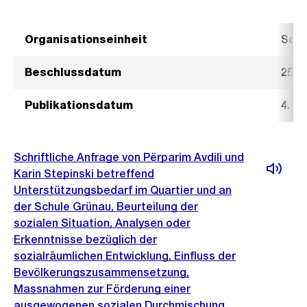
Organisationseinheit
Sozi
Beschlussdatum
25. 
Publikationsdatum
4. M
Schriftliche Anfrage von Përparim Avdili und
Karin Stepinski betreffend
Unterstützungsbedarf im Quartier und an
der Schule Grünau, Beurteilung der
sozialen Situation, Analysen oder
Erkenntnisse bezüglich der
sozialräumlichen Entwicklung, Einfluss der
Bevölkerungszusammensetzung,
Massnahmen zur Förderung einer
ausgewogenen sozialen Durchmischung,