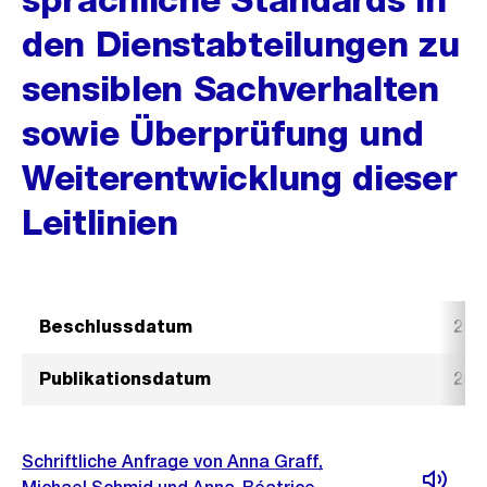
den Dienstabteilungen zu
sensiblen Sachverhalten
sowie Überprüfung und
Weiterentwicklung dieser
Leitlinien
Beschlussdatum
25.
Publikationsdatum
26.
Schriftliche Anfrage von Anna Graff,