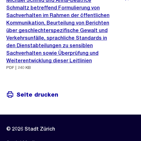
Michael Schmid und Anna-Béatrice
Schmaltz betreffend Formulierung von
Sachverhalten im Rahmen der öffentlichen
Kommunikation, Beurteilung von Berichten
über geschlechterspezifische Gewalt und
Verkehrsunfälle, sprachliche Standards in
den Dienstabteilungen zu sensiblen
Sachverhalten sowie Überprüfung und
Weiterentwicklung dieser Leitlinien
PDF | 240 KB
Seite drucken
© 2026 Stadt Zürich