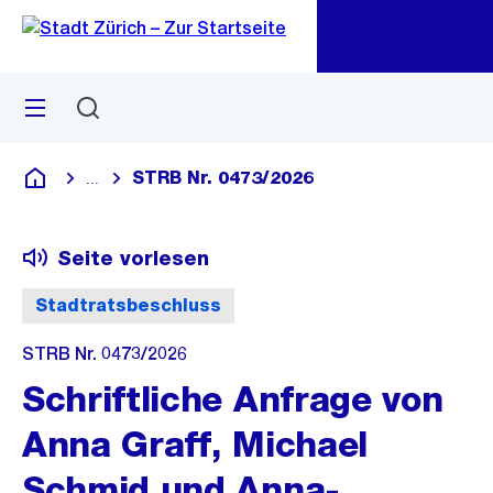
Zu
Zu
Sprunglink
Navigation
Menü
Suchen
M
öf
STRB Nr. 0473/2026
...
Blende alle Breadcrumbs ein
Deutsch
Seite vorlesen
Stadtratsbeschluss
STRB Nr. 0473/2026
Schriftliche Anfrage von
Anna Graff, Michael
Schmid und Anna-