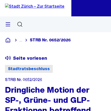
Zu
Zu
Sprunglink
Navigation
Menü
Suchen
M
öf
STRB Nr. 0652/2026
...
Blende alle Breadcrumbs ein
Deutsch
Seite vorlesen
Stadtratsbeschluss
STRB Nr. 0652/2026
Dringliche Motion der
SP-, Grüne- und GLP-
Fraktionen betreffend