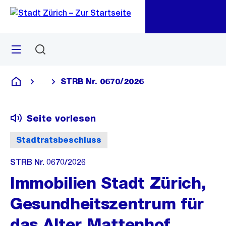
Zu
Zu
Sprunglink
Navigation
Menü
Suchen
M
öf
STRB Nr. 0670/2026
...
Blende alle Breadcrumbs ein
Deutsch
Seite vorlesen
Stadtratsbeschluss
STRB Nr. 0670/2026
Immobilien Stadt Zürich,
Gesundheitszentrum für
das Alter Mattenhof,