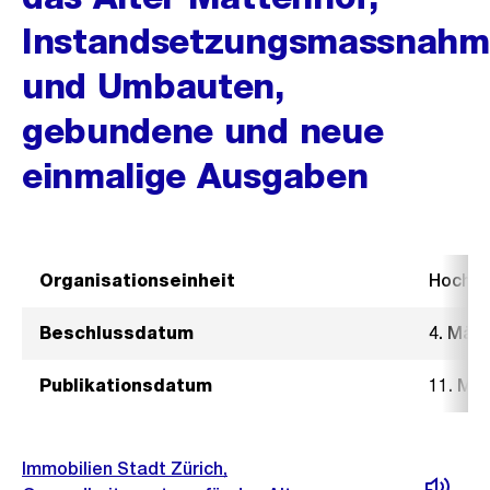
Instandsetzungsmassnah
und Umbauten,
gebundene und neue
einmalige Ausgaben
Organisationseinheit
Hochb
Beschlussdatum
4. März
Publikationsdatum
11. Mä
Immobilien Stadt Zürich,