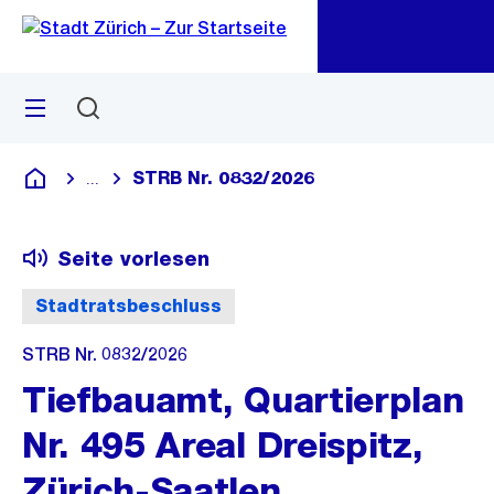
Zu
Zu
Sprunglink
Navigation
Menü
Suchen
M
öf
STRB Nr. 0832/2026
...
Blende alle Breadcrumbs ein
Deutsch
Seite vorlesen
Stadtratsbeschluss
STRB Nr. 0832/2026
Tiefbauamt, Quartierplan
Nr. 495 Areal Dreispitz,
Zürich-Saatlen,