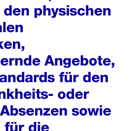
den physischen
alen
ken,
dernde Angebote,
andards für den
kheits- oder
 Absenzen sowie
 für die