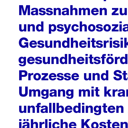
Massnahmen zu 
und psychosozi
Gesundheitsrisi
gesundheitsför
Prozesse und St
Umgang mit kran
unfallbedingten
jährliche Kosten