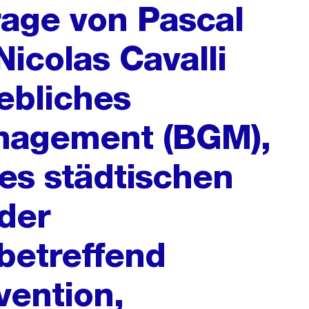
rage von Pascal
icolas Cavalli
ebliches
nagement (BGM),
es städtischen
der
betreffend
ention,