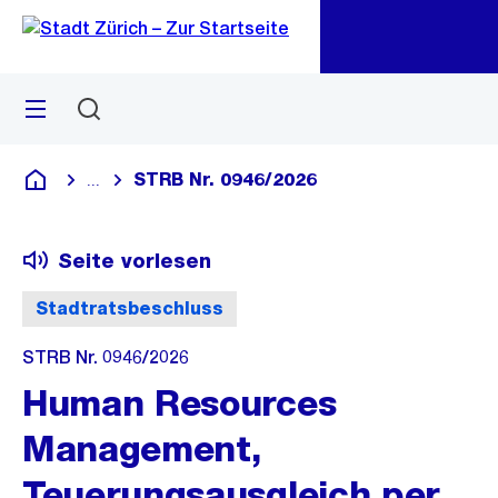
Zu
Zu
Sprunglink
Navigation
Menü
Suchen
M
öf
STRB Nr. 0946/2026
...
Blende alle Breadcrumbs ein
Deutsch
Seite vorlesen
Stadtratsbeschluss
STRB Nr. 0946/2026
Human Resources
Management,
Teuerungsausgleich per