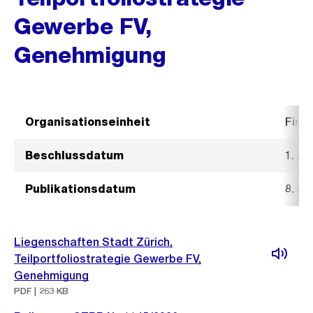
Gewerbe FV,
Genehmigung
Organisationseinheit
Fina
Beschlussdatum
1. Ap
Publikationsdatum
8. Ap
Liegenschaften Stadt Zürich,
Teilportfoliostrategie Gewerbe FV,
Genehmigung
PDF | 263 KB