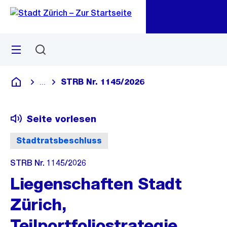
Zu
Zu
Sprunglink
Navigation
Menü
Suchen
M
öf
STRB Nr. 1145/2026
...
Blende alle Breadcrumbs ein
Deutsch
Seite vorlesen
Stadtratsbeschluss
STRB Nr. 1145/2026
Liegenschaften Stadt
Zürich,
Teilportfoliostrategie