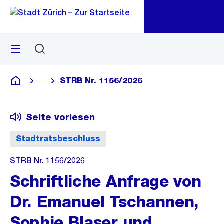
Zu
Zu
Sprunglink
Navigation
Menü
Suchen
M
öf
STRB Nr. 1156/2026
...
Blende alle Breadcrumbs ein
Deutsch
Seite vorlesen
Stadtratsbeschluss
STRB Nr. 1156/2026
Schriftliche Anfrage von
Dr. Emanuel Tschannen,
Sophie Blaser und