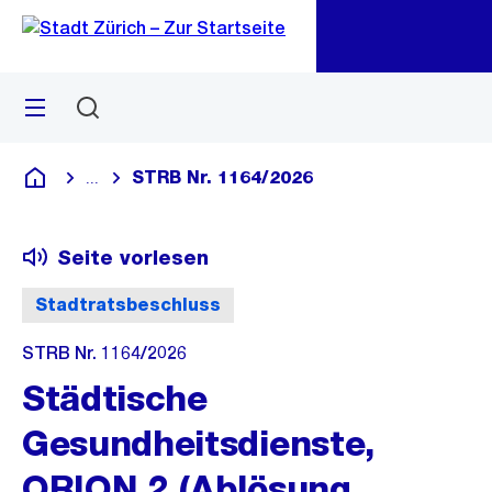
Zu
Zu
Sprunglink
Navigation
Menü
Suchen
M
öf
STRB Nr. 1164/2026
...
Blende alle Breadcrumbs ein
Deutsch
Seite vorlesen
Stadtratsbeschluss
STRB Nr. 1164/2026
Städtische
Gesundheitsdienste,
ORION 2 (Ablösung