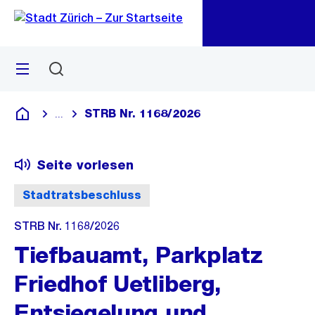
Zu
Zu
Sprunglink
Navigation
Menü
Suchen
M
öf
STRB Nr. 1168/2026
...
Blende alle Breadcrumbs ein
Deutsch
Seite vorlesen
Stadtratsbeschluss
STRB Nr. 1168/2026
Tiefbauamt, Parkplatz
Friedhof Uetliberg,
Entsiegelung und