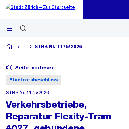
Zu
Zu
Sprunglink
Navigation
Menü
Suchen
M
öf
STRB Nr. 1175/2026
...
Blende alle Breadcrumbs ein
Deutsch
Seite vorlesen
Stadtratsbeschluss
STRB Nr. 1175/2026
Verkehrsbetriebe,
Reparatur Flexity-Tram
4027, gebundene