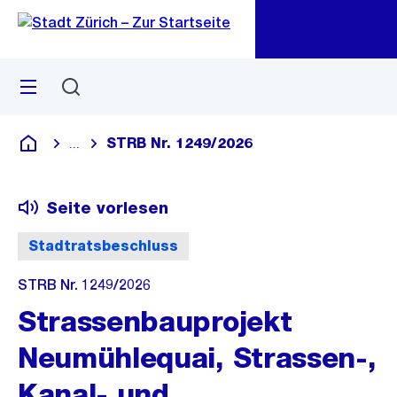
Zu
Zu
Sprunglink
Navigation
Menü
Suchen
M
öf
STRB Nr. 1249/2026
...
Blende alle Breadcrumbs ein
Deutsch
Seite vorlesen
Stadtratsbeschluss
STRB Nr. 1249/2026
Strassenbauprojekt
Neumühlequai, Strassen-,
Kanal- und