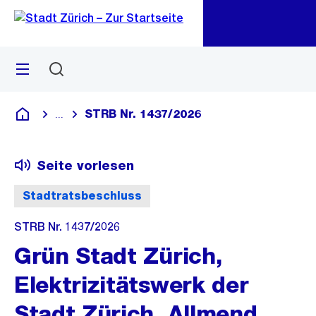
Zu
Zu
Sprunglink
Navigation
Menü
Suchen
M
öf
STRB Nr. 1437/2026
...
Blende alle Breadcrumbs ein
Deutsch
Seite vorlesen
Stadtratsbeschluss
STRB Nr. 1437/2026
Grün Stadt Zürich,
Elektrizitätswerk der
Stadt Zürich, Allmend