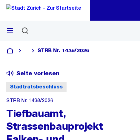
Zu
Zu
Sprunglink
Navigation
Menü
Suchen
M
öf
STRB Nr. 1438/2026
...
Blende alle Breadcrumbs ein
Deutsch
Seite vorlesen
Stadtratsbeschluss
STRB Nr. 1438/2026
Tiefbauamt,
Strassenbauprojekt
Falken- und