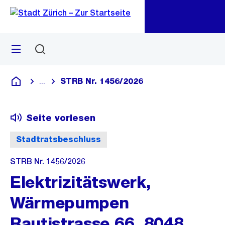
Zu
Zu
Sprunglink
Navigation
Menü
Suchen
M
öf
STRB Nr. 1456/2026
...
Blende alle Breadcrumbs ein
Deutsch
Seite vorlesen
Stadtratsbeschluss
STRB Nr. 1456/2026
Elektrizitätswerk,
Wärmepumpen
Rautistrasse 66, 8048