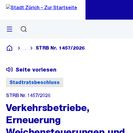
Zu
Zu
Sprunglink
Navigation
Menü
Suchen
M
öf
STRB Nr. 1457/2026
...
Blende alle Breadcrumbs ein
Deutsch
Seite vorlesen
Stadtratsbeschluss
STRB Nr. 1457/2026
Verkehrsbetriebe,
Erneuerung
Weichensteuerungen und