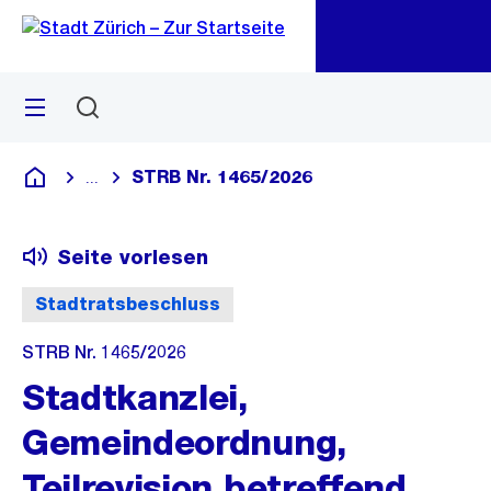
Zu
Zu
Sprunglink
Navigation
Menü
Suchen
M
öf
STRB Nr. 1465/2026
...
Blende alle Breadcrumbs ein
Deutsch
Seite vorlesen
Stadtratsbeschluss
STRB Nr. 1465/2026
Stadtkanzlei,
Gemeindeordnung,
Teilrevision betreffend