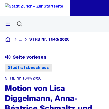
Zu
Zu
Sprunglink
Navigation
Menü
Suchen
M
öf
STRB Nr. 1643/2026
...
Blende alle Breadcrumbs ein
Deutsch
Seite vorlesen
Stadtratsbeschluss
STRB Nr. 1643/2026
Motion von Lisa
Diggelmann, Anna-
Béatrice Schmaltz und