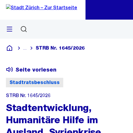
Zu
Zu
Sprunglink
Navigation
Menü
Suchen
M
öf
STRB Nr. 1645/2026
...
Blende alle Breadcrumbs ein
Deutsch
Seite vorlesen
Stadtratsbeschluss
STRB Nr. 1645/2026
Stadtentwicklung,
Humanitäre Hilfe im
Ausland, Syrienkrise,