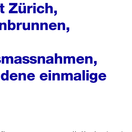
t Zürich,
enbrunnen,
gsmassnahmen,
dene einmalige