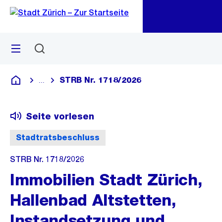
Zu
Zu
Sprunglink
Navigation
Menü
Suchen
M
öf
STRB Nr. 1718/2026
...
Blende alle Breadcrumbs ein
Deutsch
Seite vorlesen
Stadtratsbeschluss
STRB Nr. 1718/2026
Immobilien Stadt Zürich,
Hallenbad Altstetten,
Instandsetzung und