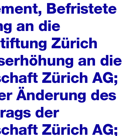
ement, Befristete
g an die
iftung Zürich
serhöhung an die
schaft Zürich AG;
r Änderung des
rags der
schaft Zürich AG;