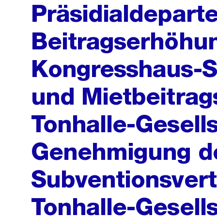
Präsidialdepart
Beitragserhöhun
Kongresshaus-St
und Mietbeitrag
Tonhalle-Gesell
Genehmigung de
Subventionsvert
Tonhalle-Gesell