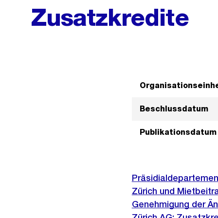
Zusatzkredite
Organisationseinhe
Beschlussdatum
Publikationsdatum
Präsidialdepartemen
Zürich und Mietbeitr
Genehmigung der Änd
Zürich AG; Zusatzkre