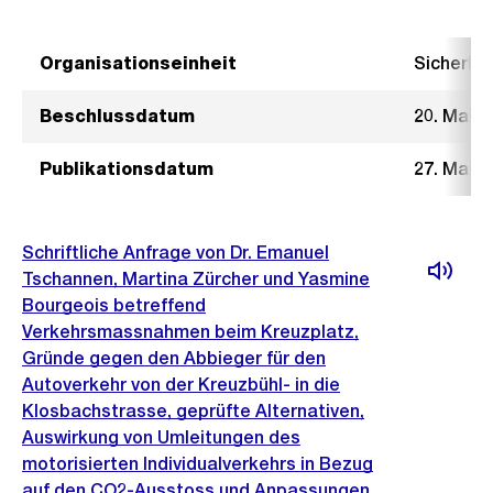
Organisationseinheit
Sicherhe
Beschlussdatum
20. Mai 2
Publikationsdatum
27. Mai 2
Schriftliche Anfrage von Dr. Emanuel
Tschannen, Martina Zürcher und Yasmine
Bourgeois betreffend
Verkehrsmassnahmen beim Kreuzplatz,
Gründe gegen den Abbieger für den
Autoverkehr von der Kreuzbühl- in die
Klosbachstrasse, geprüfte Alternativen,
Auswirkung von Umleitungen des
motorisierten Individualverkehrs in Bezug
auf den CO2-Ausstoss und Anpassungen