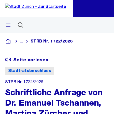
Zu
Zu
Sprunglink
Navigation
Menü
Suchen
M
öf
STRB Nr. 1722/2026
...
Blende alle Breadcrumbs ein
Deutsch
Seite vorlesen
Stadtratsbeschluss
STRB Nr. 1722/2026
Schriftliche Anfrage von
Dr. Emanuel Tschannen,
Martina Zürcher und