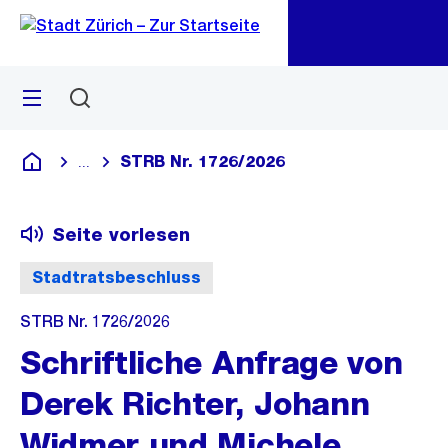
Zu
Zu
Sprunglink
Navigation
Menü
Suchen
M
öf
STRB Nr. 1726/2026
...
Blende alle Breadcrumbs ein
Deutsch
Seite vorlesen
Stadtratsbeschluss
STRB Nr. 1726/2026
Schriftliche Anfrage von
Derek Richter, Johann
Widmer und Michele