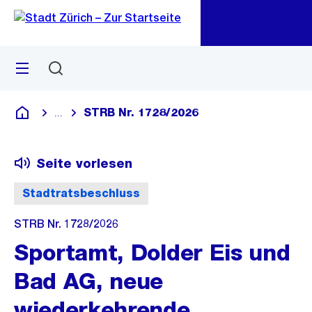
Zu
Zu
Sprunglink
Navigation
Menü
Suchen
M
öf
STRB Nr. 1728/2026
...
Blende alle Breadcrumbs ein
Deutsch
Seite vorlesen
Stadtratsbeschluss
STRB Nr. 1728/2026
Sportamt, Dolder Eis und
Bad AG, neue
wiederkehrende