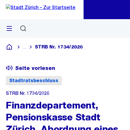
Zu
Zu
Sprunglink
Navigation
Menü
Suchen
M
öf
STRB Nr. 1734/2026
...
Blende alle Breadcrumbs ein
Deutsch
Seite vorlesen
Stadtratsbeschluss
STRB Nr. 1734/2026
Finanzdepartement,
Pensionskasse Stadt
Zürich, Abordnung eines