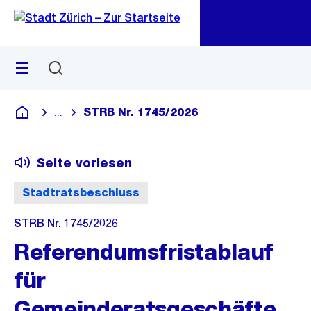
Zu
Zu
Sprunglink
Navigation
Menü
Suchen
M
öf
STRB Nr. 1745/2026
...
Blende alle Breadcrumbs ein
Deutsch
Seite vorlesen
Stadtratsbeschluss
STRB Nr. 1745/2026
Referendumsfristablauf
für
Gemeinderatsgeschäfte