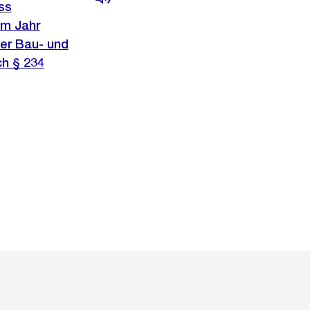
ss
im Jahr
der Bau- und
ch § 234