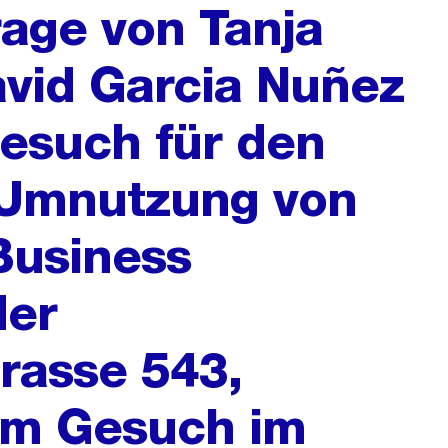
rage von Tanja
vid Garcia Nuñez
esuch für den
 Umnutzung von
usiness
der
rasse 543,
um Gesuch im