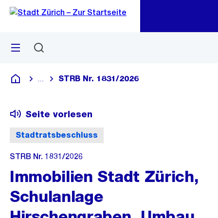
Zu
Zu
Sprunglink
Navigation
Menü
Suchen
M
öf
STRB Nr. 1831/2026
...
Blende alle Breadcrumbs ein
Deutsch
Seite vorlesen
Stadtratsbeschluss
STRB Nr. 1831/2026
Immobilien Stadt Zürich,
Schulanlage
Hirschengraben, Umbau