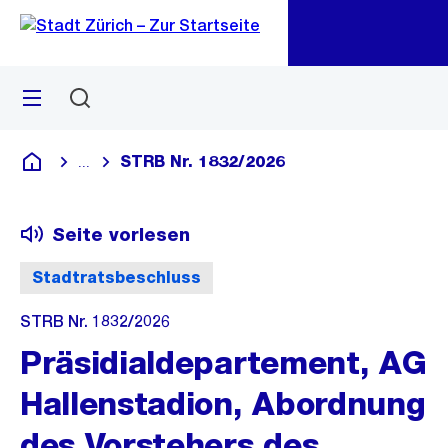
Zu
Zu
Sprunglink
Navigation
Menü
Suchen
M
öf
STRB Nr. 1832/2026
...
Blende alle Breadcrumbs ein
Deutsch
Seite vorlesen
Stadtratsbeschluss
STRB Nr. 1832/2026
Präsidialdepartement, AG
Hallenstadion, Abordnung
des Vorstehers des