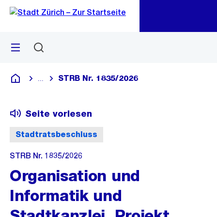
Zu
Zu
Sprunglink
Navigation
Menü
Suchen
M
öf
STRB Nr. 1835/2026
...
Blende alle Breadcrumbs ein
Deutsch
Seite vorlesen
Stadtratsbeschluss
STRB Nr. 1835/2026
Organisation und
Informatik und
Stadtkanzlei, Projekt