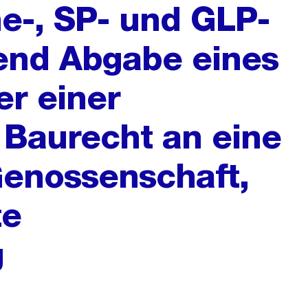
e-, SP- und GLP-
fend Abgabe eines
r einer
 Baurecht an eine
Genossenschaft,
te
g