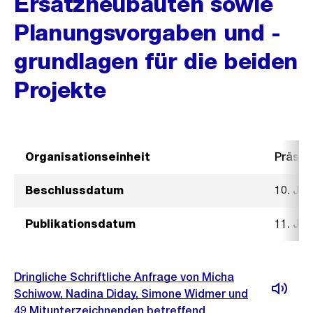
Ersatzneubauten sowie
Planungsvorgaben und -
grundlagen für die beiden
Projekte
Organisationseinheit
Präsid
Beschlussdatum
10. Jun
Publikationsdatum
11. Jun
Dringliche Schriftliche Anfrage von Micha
Schiwow, Nadina Diday, Simone Widmer und
49 Mitunterzeichnenden betreffend