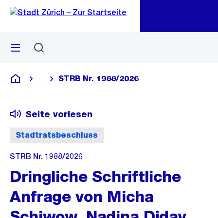
Zu
Zu
Sprunglink
Navigation
Menü
Suchen
M
öf
STRB Nr. 1988/2026
...
Blende alle Breadcrumbs ein
Deutsch
Seite vorlesen
Stadtratsbeschluss
STRB Nr. 1988/2026
Dringliche Schriftliche
Anfrage von Micha
Schiwow, Nadina Diday,