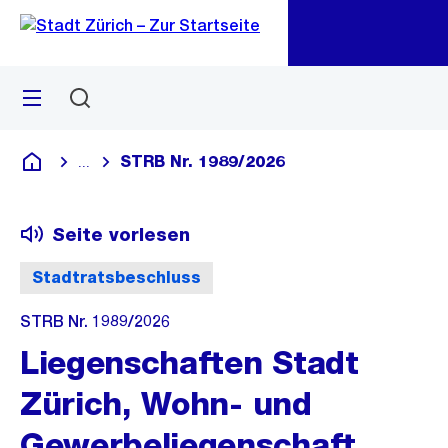
Zu
Zu
Sprunglink
Navigation
Menü
Suchen
M
öf
STRB Nr. 1989/2026
...
Blende alle Breadcrumbs ein
Deutsch
Seite vorlesen
Stadtratsbeschluss
STRB Nr. 1989/2026
Liegenschaften Stadt
Zürich, Wohn- und
Gewerbeliegenschaft