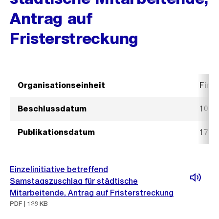
Antrag auf
Fristerstreckung
Organisationseinheit
Fina
Beschlussdatum
10. J
Publikationsdatum
17. J
Einzelinitiative betreffend
Samstagszuschlag für städtische
Mitarbeitende, Antrag auf Fristerstreckung
PDF | 128 KB