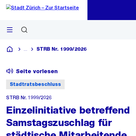
Zu
Zu
Sprunglink
Navigation
Menü
Suchen
M
öf
STRB Nr. 1999/2026
...
Blende alle Breadcrumbs ein
Deutsch
Seite vorlesen
Stadtratsbeschluss
STRB Nr. 1999/2026
Einzelinitiative betreffend
Samstagszuschlag für
städtische Mitarbeitende,