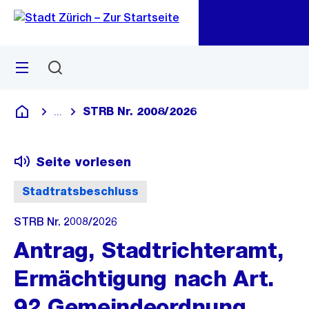
Zu
Zu
Sprunglink
Navigation
Menü
Suchen
M
öf
STRB Nr. 2008/2026
...
Blende alle Breadcrumbs ein
Deutsch
Seite vorlesen
Stadtratsbeschluss
STRB Nr. 2008/2026
Antrag, Stadtrichteramt,
Ermächtigung nach Art.
92 Gemeindeordnung,