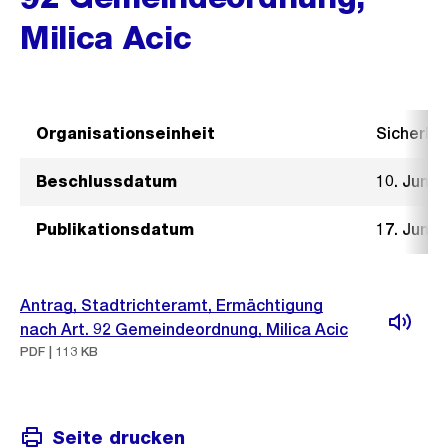
Milica Acic
Organisationseinheit
Sicherhe
Beschlussdatum
10. Juni 
Publikationsdatum
17. Juni 
Antrag, Stadtrichteramt, Ermächtigung
nach Art. 92 Gemeindeordnung, Milica Acic
PDF | 113 KB
Seite drucken