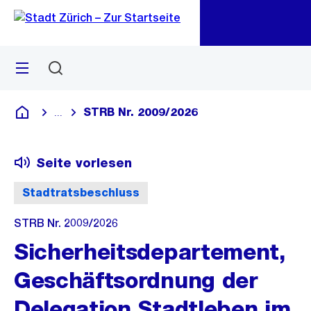
Zu
Zu
Sprunglink
Navigation
Menü
Suchen
M
öf
STRB Nr. 2009/2026
...
Blende alle Breadcrumbs ein
Deutsch
Seite vorlesen
Stadtratsbeschluss
STRB Nr. 2009/2026
Sicherheitsdepartement,
Geschäftsordnung der
Delegation Stadtleben im