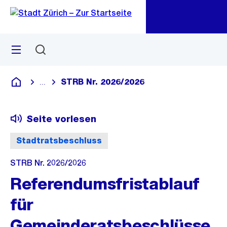
Zu
Zu
Sprunglink
Navigation
Menü
Suchen
M
öf
STRB Nr. 2026/2026
...
Blende alle Breadcrumbs ein
Deutsch
Seite vorlesen
Stadtratsbeschluss
STRB Nr. 2026/2026
Referendumsfristablauf
für
Gemeinderatsbeschlüsse