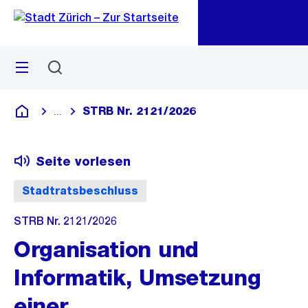
Zu
Zu
Sprunglink
Navigation
Menü
Suchen
M
öf
STRB Nr. 2121/2026
...
Blende alle Breadcrumbs ein
Deutsch
Seite vorlesen
Stadtratsbeschluss
STRB Nr. 2121/2026
Organisation und
Informatik, Umsetzung
einer