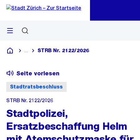
Zu
Zu
Sprunglink
Navigation
Menü
Suchen
M
öf
STRB Nr. 2122/2026
...
Blende alle Breadcrumbs ein
Deutsch
Seite vorlesen
Stadtratsbeschluss
STRB Nr. 2122/2026
Stadtpolizei,
Ersatzbeschaffung Helm
mit Atemschutzmaske für