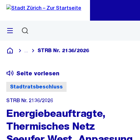
Zu
Zu
Sprunglink
Navigation
Menü
Suchen
M
öf
STRB Nr. 2136/2026
...
Blende alle Breadcrumbs ein
Deutsch
Seite vorlesen
Stadtratsbeschluss
STRB Nr. 2136/2026
Energiebeauftragte,
Thermisches Netz
Seeufer West, Anpassung