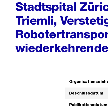
Stadtspital Züri
Triemli, Verstet
Robotertranspor
wiederkehrend
Organisationseinhe
Beschlussdatum
Publikationsdatum