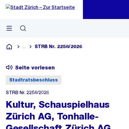
Zu
Zu
Sprunglink
Navigation
Menü
Suchen
M
öf
STRB Nr. 2258/2026
...
Blende alle Breadcrumbs ein
Deutsch
Seite vorlesen
Stadtratsbeschluss
STRB Nr. 2258/2026
Kultur, Schauspielhaus
Zürich AG, Tonhalle-
Gesellschaft Zürich AG,