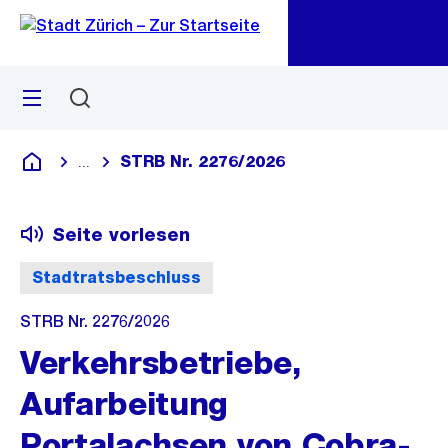
Zu
Zu
Sprunglink
Navigation
Menü
Suchen
M
öf
STRB Nr. 2276/2026
...
Blende alle Breadcrumbs ein
Deutsch
Seite vorlesen
Stadtratsbeschluss
STRB Nr. 2276/2026
Verkehrsbetriebe,
Aufarbeitung
Portalachsen von Cobra-