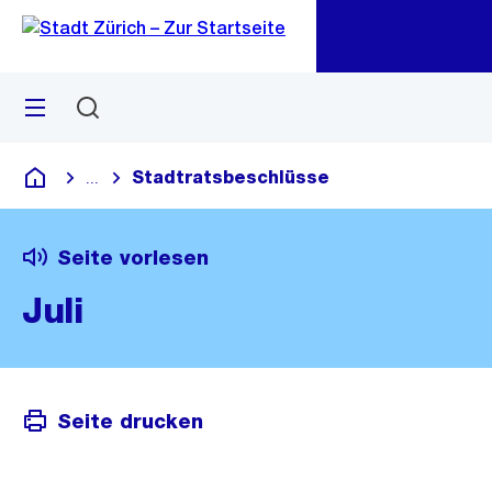
Zu
Zu
Sprunglink
Navigation
Menü
Suchen
M
öf
Stadtratsbeschlüsse
...
Blende alle Breadcrumbs ein
Deutsch
Seite vorlesen
Juli
Seite drucken