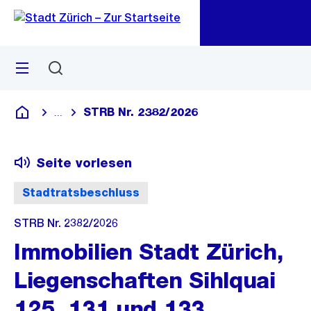
Zu
Zu
Sprunglink
Navigation
Menü
Suchen
M
öf
STRB Nr. 2382/2026
...
Blende alle Breadcrumbs ein
Deutsch
Seite vorlesen
Stadtratsbeschluss
STRB Nr. 2382/2026
Immobilien Stadt Zürich,
Liegenschaften Sihlquai
125, 131 und 133,