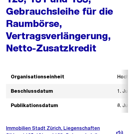
Gebrauchsleihe für die
Raumbörse,
Vertragsverlängerung,
Netto-Zusatzkredit
Organisationseinheit
Hochb
Beschlussdatum
1. Juli 
Publikationsdatum
8. Juli 
Immobilien Stadt Zürich, Liegenschaften