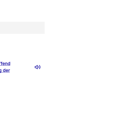
ffend
g der