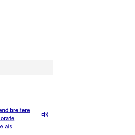
end breitere
porate
e als