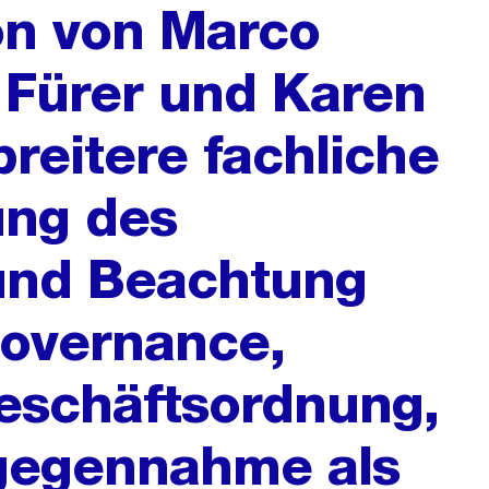
on von Marco
e Fürer und Karen
reitere fachliche
ng des
und Beachtung
Governance,
eschäftsordnung,
gegennahme als